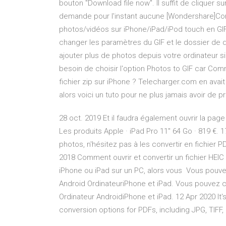
bouton "Download file now". Il suffit de cliquer s
demande pour l'instant aucune [Wondershare]Conv
photos/vidéos sur iPhone/iPad/iPod touch en GIF
changer les paramètres du GIF et le dossier de de
ajouter plus de photos depuis votre ordinateur si 
besoin de choisir l'option Photos to GIF car Com
fichier zip sur iPhone ? Telecharger.com en avait
alors voici un tuto pour ne plus jamais avoir de pr
28 oct. 2019 Et il faudra également ouvrir la pag
Les produits Apple · iPad Pro 11" 64 Go · 819 €. 
photos, n'hésitez pas à les convertir en fichier 
2018 Comment ouvrir et convertir un fichier HEI
iPhone ou iPad sur un PC, alors vous Vous pouve
Android OrdinateuriPhone et iPad. Vous pouvez c
Ordinateur AndroidiPhone et iPad. 12 Apr 2020 It'
conversion options for PDFs, including JPG, TIFF,