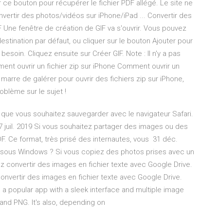
ur ce bouton pour récupérer le fichier PDF allégé. Le site ne
ertir des photos/vidéos sur iPhone/iPad ... Convertir des
 Une fenêtre de création de GIF va s'ouvrir. Vous pouvez
stination par défaut, ou cliquer sur le bouton Ajouter pour
besoin. Cliquez ensuite sur Créer GIF. Note : Il n'y a pas
ment ouvrir un fichier zip sur iPhone Comment ouvrir un
 marre de galérer pour ouvrir des fichiers zip sur iPhone,
oblème sur le sujet !
e que vous souhaitez sauvegarder avec le navigateur Safari.
17 juil. 2019 Si vous souhaitez partager des images ou des
PDF. Ce format, très prisé des internautes, vous 31 déc.
C sous Windows ? Si vous copiez des photos prises avec un
z convertir des images en fichier texte avec Google Drive.
onvertir des images en fichier texte avec Google Drive.
s a popular app with a sleek interface and multiple image
 and PNG. It's also, depending on