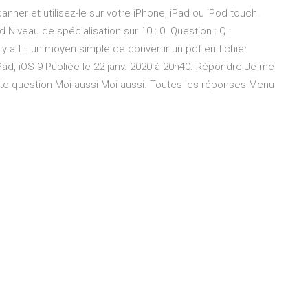
nner et utilisez-le sur votre iPhone, iPad ou iPod touch.
iveau de spécialisation sur 10 : 0. Question : Q :
l y a t il un moyen simple de convertir un pdf en fichier
iPad, iOS 9 Publiée le 22 janv. 2020 à 20h40. Répondre Je me
te question Moi aussi Moi aussi. Toutes les réponses Menu