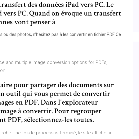
transfert des données iPad vers PC. Le
d vers PC. Quand on évoque un transfert
onnes vont penser à
 ou des photos, n'hésitez pas à les convertir en fichier PDF. Ce
face and multiple image conversion options for PDFs,
g on
laire pour partager des documents sur
 outil qui vous permet de convertir
images en PDF. Dans l'explorateur
image à convertir. Pour regrouper
t PDF, sélectionnez-les toutes.
arche Une fois le processus terminé, le site affiche un