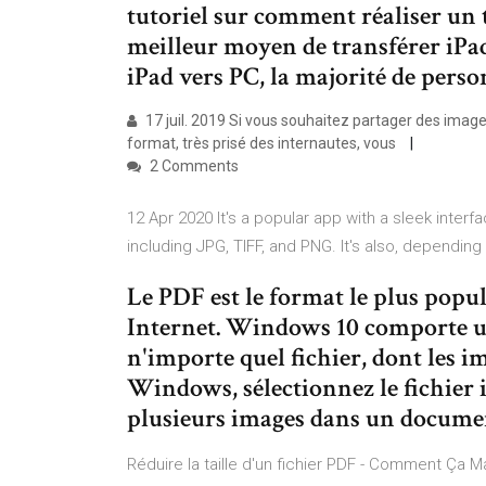
tutoriel sur comment réaliser un 
meilleur moyen de transférer iPa
iPad vers PC, la majorité de pers
17 juil. 2019 Si vous souhaitez partager des images
format, très prisé des internautes, vous
2 Comments
12 Apr 2020 It's a popular app with a sleek inter
including JPG, TIFF, and PNG. It's also, dependin
Le PDF est le format le plus popu
Internet. Windows 10 comporte un
n'importe quel fichier, dont les 
Windows, sélectionnez le fichier 
plusieurs images dans un documen
Réduire la taille d'un fichier PDF - Comment Ça M