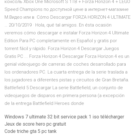
консоль Xbox One Microsoft S 1TB + Forza Horizon 4 + LEGO
Speed Champions по доступной цене в интернет-магазине
М.Видео или в Cómo Descargar FORZA HORIZON 4 ULTIMATE
… 20/10/2019 · Hola, qué tal amigos. En ésta ocasión
veremos cómo descargar e instalar Forza Horizon 4 Ultimate
Edition Para PC completamente en Español y gratis por
torrent fácil y rápido. Forza Horizon 4 Descargar Juegos
Gratis PC ... Forza Horizon 4 Descargar Forza Horizon 4 es un
genial videojuego de carreras de coches desarrollado para
los ordenadores PC. La cuarta entrega de la serie traslada a
los jugadores a diferentes pistas y circuitos de Gran Bretaña.
Battlefield 5 Descargar La serie Battlefield, un conjunto de
videojuegos de disparos en primera persona (a excepción
de la entrega Battlefield Heroes donde
Windows 7 ultimate 32 bit service pack 1 iso télécharger
Jeux de score hero pc gratuit
Code triche gta 5 pc tank