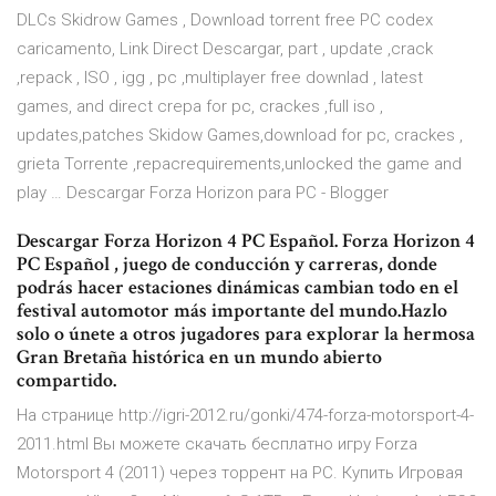
DLCs Skidrow Games , Download torrent free PC codex
caricamento, Link Direct Descargar, part , update ,crack
,repack , ISO , igg , pc ,multiplayer free downlad , latest
games, and direct crepa for pc, crackes ,full iso ,
updates,patches Skidow Games,download for pc, crackes ,
grieta Torrente ,repacrequirements,unlocked the game and
play … Descargar Forza Horizon para PC - Blogger
Descargar Forza Horizon 4 PC Español. Forza Horizon 4
PC Español , juego de conducción y carreras, donde
podrás hacer estaciones dinámicas cambian todo en el
festival automotor más importante del mundo.Hazlo
solo o únete a otros jugadores para explorar la hermosa
Gran Bretaña histórica en un mundo abierto
compartido.
На странице http://igri-2012.ru/gonki/474-forza-motorsport-4-
2011.html Вы можете скачать бесплатно игру Forza
Motorsport 4 (2011) через торрент на PC. Купить Игровая