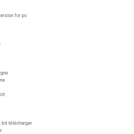
ersion for pc
r
igne
one
bit
 bit télécharger
e