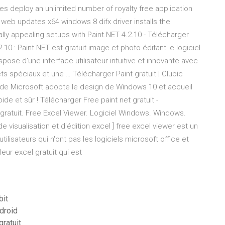
es deploy an unlimited number of royalty free application
l web updates x64 windows 8 difx driver installs the
ally appealing setups with Paint.NET 4.2.10 - Télécharger
.10 : Paint.NET est gratuit image et photo éditant le logiciel
pose d'une interface utilisateur intuitive et innovante avec
ets spéciaux et une … Télécharger Paint gratuit | Clubic
o de Microsoft adopte le design de Windows 10 et accueil
de et sûr ! Télécharger Free paint net gratuit -
 gratuit. Free Excel Viewer. Logiciel Windows. Windows.
de visualisation et d'édition excel ] free excel viewer est un
utilisateurs qui n'ont pas les logiciels microsoft office et
leur excel gratuit qui est
bit
ndroid
ratuit