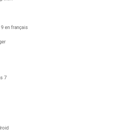
 9 en français
ger
ws 7
droid