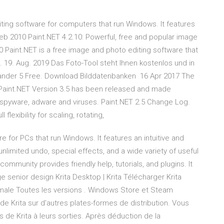
ting software for computers that run Windows. It features
 Feb 2010 Paint.NET 4.2.10: Powerful, free and popular image
10 Paint.NET is a free image and photo editing software that
e. 19. Aug. 2019 Das Foto-Tool steht Ihnen kostenlos und in
der 5 Free. Download Bilddatenbanken 16 Apr 2017 The
 Paint.NET Version 3.5 has been released and made
m spyware, adware and viruses. Paint.NET 2.5 Change Log.
lexibility for scaling, rotating,
e for PCs that run Windows. It features an intuitive and
 unlimited undo, special effects, and a wide variety of useful
ommunity provides friendly help, tutorials, and plugins. It
senior design Krita Desktop | Krita Télécharger Krita
inimale Toutes les versions . Windows Store et Steam
 Krita sur d'autres plates-formes de distribution. Vous
de Krita à leurs sorties. Après déduction de la