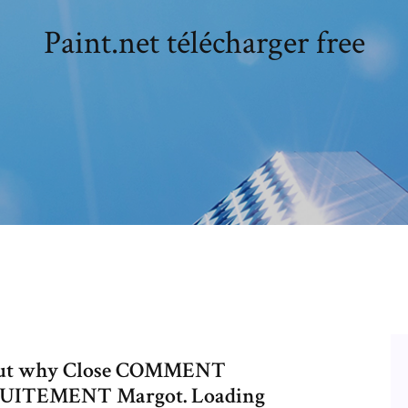
Paint.net télécharger free
d out why Close COMMENT
UITEMENT Margot. Loading