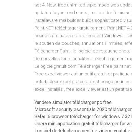
net 4. New! free unlimited triple mode web updat
updates to your end users , msi builder for iis sq
installaware msi builder builds sophisticated visu
Paint.NET, télécharger gratuitement. Paint.NET 4.2
pour les ordinateurs qui exécutent Windows. Il dis
le soutien de couches, annulations illimitées, eff
Télécharger Paint : le logiciel de retouche phot
de nouvelles fonctionnalités. Téléchargement rapi
Lelogicielgratuit.com Télécharger Free paint net
Free excel viewer est un outil gratuit et pratique 
petit tableur excel gratuit qui est conçu pour les 
excel installés , free excel viewer est un petit tab
Yandere simulator télécharger pc free
Microsoft security essentials 2020 télécharger
Safari 6 browser télécharger for windows 7 32 
Opera mini application gratuit télécharger for a
Logiciel de telechargement de videos youtube g